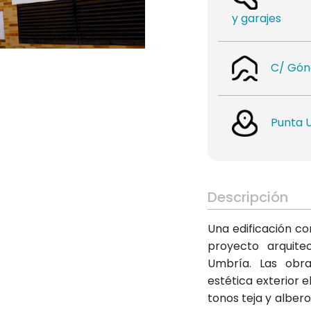
y garajes
C/ Gón
Punta U
Descripción
Una edificación c
proyecto arquite
Umbría. Las obr
estética exterior 
tonos teja y albero