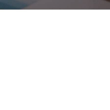
Promotor es aquella persona física o jurídica, pública o
privada, que individual o colectivamente toma la iniciativa
de emprender un negocio o promover una actividad
inmobiliaria de viviendas, naves, locales, garajes, etc. para
su compra-venta –alquiler con el fin de obtener una
rentabilidad a su inversión. Entre
sus tareas principales
está la de buscar y adquirir suelo, inmuebles para su
restauración o rehabilitación, terminación de obras, etc.
Nuestro equipo te asesora y lo convertimos en
realidad.